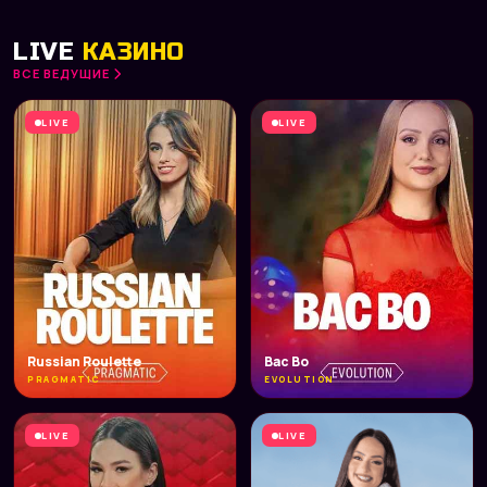
NETENT
PLAY’N GO
LIVE
КАЗИНО
ВСЕ ВЕДУЩИЕ
LIVE
LIVE
Russian Roulette
Bac Bo
PRAGMATIC
EVOLUTION
LIVE
LIVE