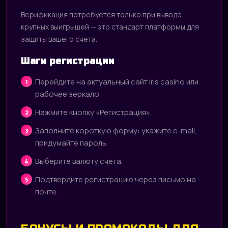
Верификация потребуется только при выводе
крупных выигрышей — это стандарт платформы для
защиты вашего счёта.
Шаги регистрации
Перейдите на актуальный сайт Iris casino или
рабочее зеркало.
Нажмите кнопку «Регистрация».
Заполните короткую форму: укажите e-mail,
придумайте пароль.
Выберите валюту счёта.
Подтвердите регистрацию через письмо на
почте.