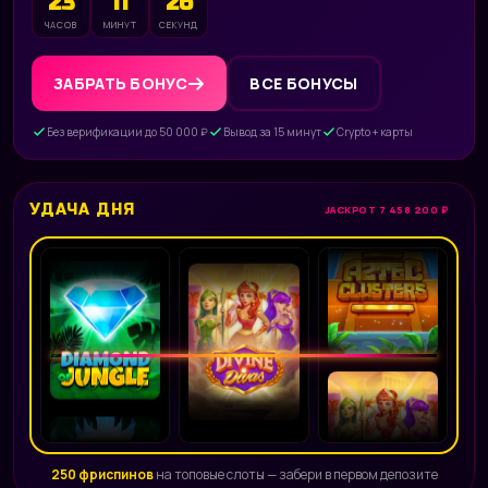
23
11
25
ЧАСОВ
МИНУТ
СЕКУНД
ЗАБРАТЬ БОНУС
ВСЕ БОНУСЫ
Без верификации до 50 000 ₽
Вывод за 15 минут
Crypto + карты
УДАЧА ДНЯ
JACKPOT 7 458 200 ₽
250 фриспинов
на топовые слоты — забери в первом депозите