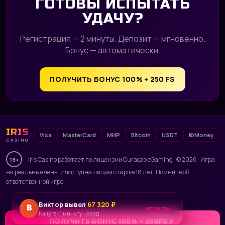
ГОТОВЫ ИСПЫТАТЬ
УДАЧУ?
Регистрация — 2 минуты. Депозит — мгновенно.
Бонус — автоматически.
ПОЛУЧИТЬ БОНУС 100% + 250 FS
IRIS
Visa
MasterCard
МИР
Bitcoin
USDT
ЮMoney
CASINO
Iris Casino работает по лицензии Curaçao eGaming · © 2026 · Игра
18+
на реальные деньги доступна лицам старше 18 лет. Помните об
ответственной игре.
Виктор вывел
67 320 ₽
В
ИГРАТЬ
Калуга · 1 минуту назад
ПОЛУЧИТЬ БОНУС 100% + 250FS