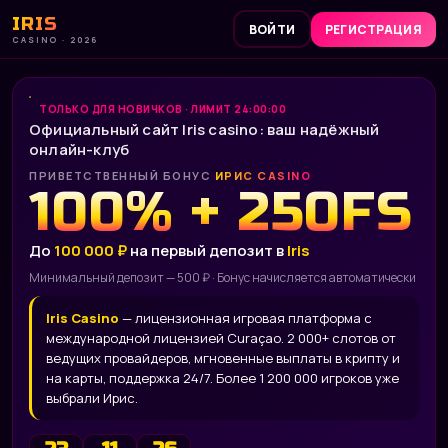
IRIS
ВОЙТИ
РЕГИСТРАЦИЯ
CASINO · 2026
ТОЛЬКО ДЛЯ НОВИЧКОВ · ЛИМИТ 24:00:00
Официальный сайт Iris casino: ваш надёжный
онлайн-клуб
ПРИВЕТСТВЕННЫЙ БОНУС
ИРИС CASINO
100% + 250FS
До
100 000 ₽
на первый депозит в
Iris
Минимальный депозит — 500 ₽ · Бонус начисляется автоматически
Iris Casino
— лицензионная игровая платформа с
международной лицензией Curaçao. 2 000+ слотов от
ведущих провайдеров, мгновенные выплаты в крипту и
на карты, поддержка 24/7. Более 1 200 000 игроков уже
выбрали Ирис.