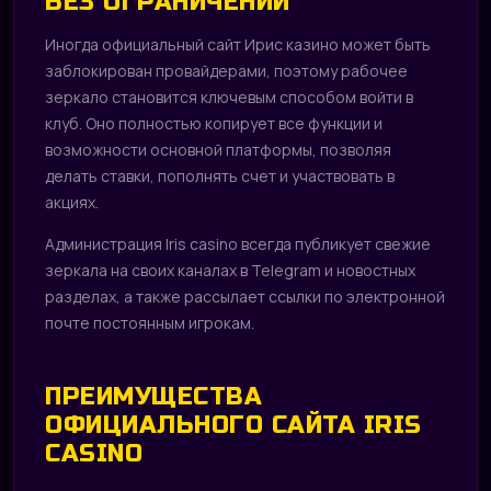
БЕЗ ОГРАНИЧЕНИЙ
Иногда официальный сайт Ирис казино может быть
заблокирован провайдерами, поэтому рабочее
зеркало становится ключевым способом войти в
клуб. Оно полностью копирует все функции и
возможности основной платформы, позволяя
делать ставки, пополнять счет и участвовать в
акциях.
Администрация Iris casino всегда публикует свежие
зеркала на своих каналах в Telegram и новостных
разделах, а также рассылает ссылки по электронной
почте постоянным игрокам.
ПРЕИМУЩЕСТВА
ОФИЦИАЛЬНОГО САЙТА IRIS
CASINO