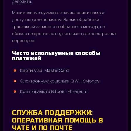
депозита.
Минимальные суммы для зачисления и вывода
доступны даже новичкам. Время обработки
транзакций зависит от выбранного метода, но
обычно не превышает одного часа для электронных
переводов.
Часто используемые способы
платежей
Карты Visa, MasterCard
Электронные кошельки QIWI, ЮMoney
Криптовалюта Bitcoin, Ethereum
СЛУЖБА ПОДДЕРЖКИ:
ОПЕРАТИВНАЯ ПОМОЩЬ В
ЧАТЕ И ПО ПОЧТЕ