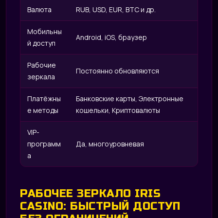
IRI
Валюта
RUB, USD, EUR, BTC и др.
Мобильны
Android, iOS, браузер
й доступ
Рабочие
Постоянно обновляются
зеркала
Платёжны
Банковские карты, Электронные
е методы
кошельки, Криптовалюты
VIP-
программ
Да, многоуровневая
а
РАБОЧЕЕ ЗЕРКАЛО IRIS
CASINO: БЫСТРЫЙ ДОСТУП