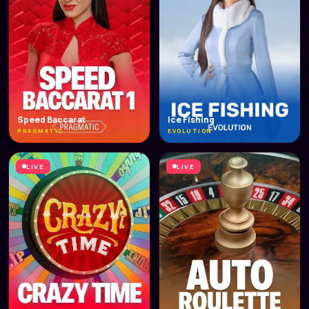
Speed Baccarat
Ice Fishing
PRAGMATIC
EVOLUTION
LIVE
LIVE