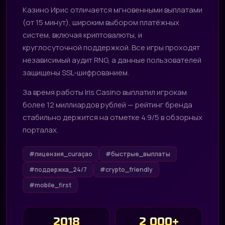
Казино Ирис отличается мгновенными выплатами
(от 15 минут), широким выбором платёжных
систем, включая криптовалюты, и
круглосуточной поддержкой. Все игры проходят
независимый аудит RNG, а данные пользователей
защищены SSL-шифрованием.
За время работы Iris Casino выплатил игрокам
более 12 миллиардов рублей — рейтинг бренда
стабильно держится на отметке 4.9/5 в обзорных
порталах.
#лицензия_curaçao
#быстрые_выплаты
#поддержка_24/7
#crypto_friendly
#mobile_first
2018
2 000+