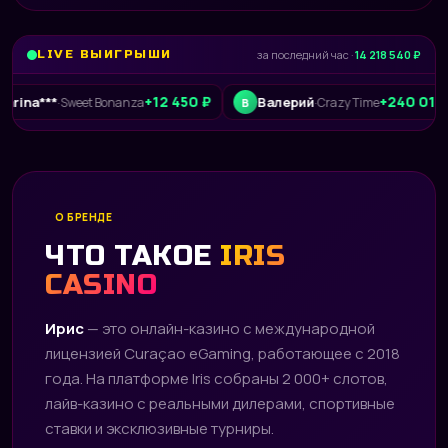
LIVE ВЫИГРЫШИ
за последний час ·
14 218 540 ₽
+12 450 ₽
+240 015 ₽
*
Валерий
·
Sweet Bonanza
·
Crazy Time
В
L
О БРЕНДЕ
ЧТО ТАКОЕ
IRIS
CASINO
Ирис
— это онлайн-казино с международной
лицензией Curaçao eGaming, работающее с 2018
года. На платформе Iris собраны 2 000+ слотов,
лайв-казино с реальными дилерами, спортивные
ставки и эксклюзивные турниры.