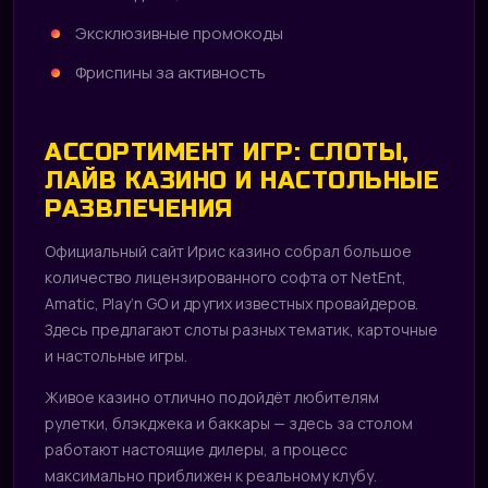
Эксклюзивные промокоды
Фриспины за активность
АССОРТИМЕНТ ИГР: СЛОТЫ,
ЛАЙВ КАЗИНО И НАСТОЛЬНЫЕ
РАЗВЛЕЧЕНИЯ
Официальный сайт Ирис казино собрал большое
количество лицензированного софта от NetEnt,
Amatic, Play’n GO и других известных провайдеров.
Здесь предлагают слоты разных тематик, карточные
и настольные игры.
Живое казино отлично подойдёт любителям
рулетки, блэкджека и баккары — здесь за столом
работают настоящие дилеры, а процесс
максимально приближен к реальному клубу.